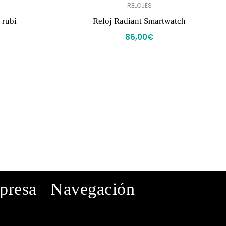
RELOJES
 rubí
Reloj Radiant Smartwatch
86,00
€
mpresa
Navegación
· Inicio
· Tienda
· Conócenos
· Contacto