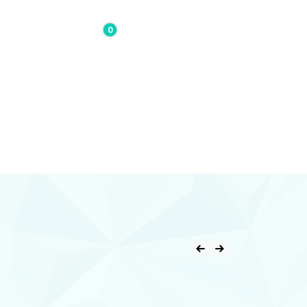
0
0,00€
Contacto