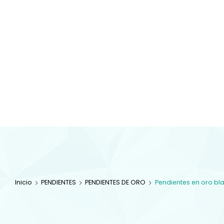
Joyas
y
Inicio
Tienda
Diamantes
JOYAS
Especialistas en 
com
Inicio
PENDIENTES
PENDIENTES DE ORO
Pendientes en oro b