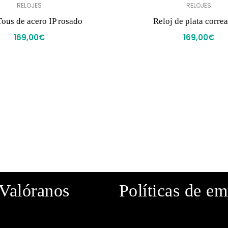
RELOJES
RELOJES
Tous de acero IP rosado
Reloj de plata correa
169,00
€
169,00
€
Valóranos
Políticas de e
· Política de privacidad
· Aviso legal
· Política de cookies
· Política de envíos