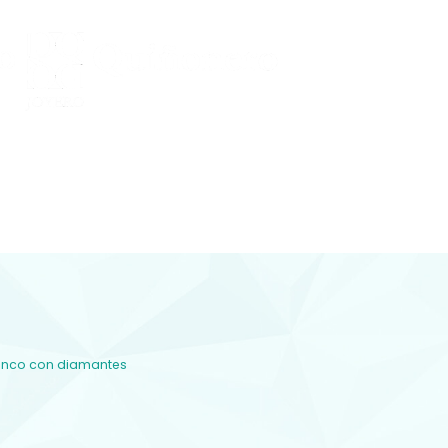
Conocenos
 Y DIAMANTES
joyería con diamantes, relojería y
plementos en Lorca
lanco con diamantes