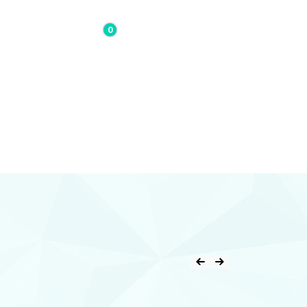
0
0,00€
Contacto