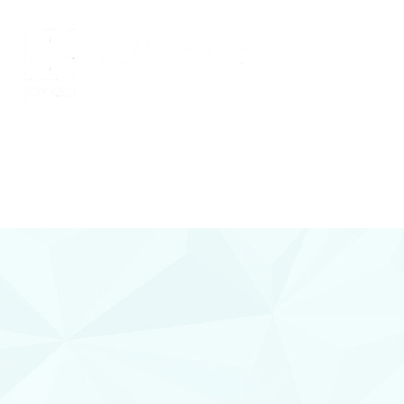
Conocenos
 Y DIAMANTES
joyería con diamantes, relojería y
plementos en Lorca