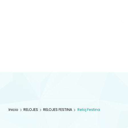
Joyas
y
Inicio
Tienda
Diamantes
JOYAS
Especialistas en 
com
Inicio
RELOJES
RELOJES FESTINA
Reloj Festina