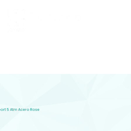
Conocenos
 Y DIAMANTES
joyería con diamantes, relojería y
plementos en Lorca
Sport 5 Atm Acero Rose