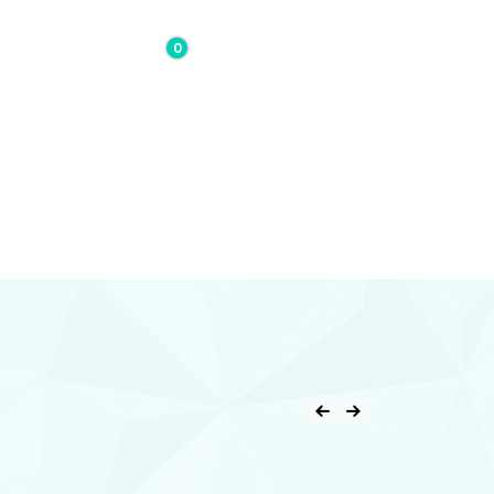
0
0,00€
Contacto