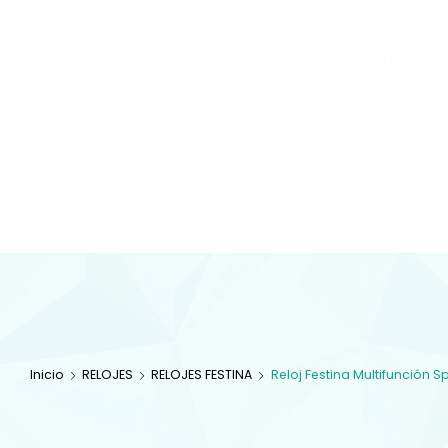
Joyas
y
Inicio
Tienda
Diamantes
JOYAS
Especialistas en 
com
Inicio
RELOJES
RELOJES FESTINA
Reloj Festina Multifunción 