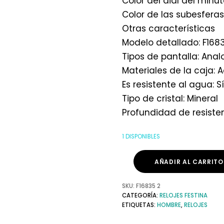
Color del dial del minu
Color de las subesfera
Otras características
Modelo detallado: F168
Tipos de pantalla: Ana
Materiales de la caja: 
Es resistente al agua: Sí
Tipo de cristal: Mineral
Profundidad de resiste
1 DISPONIBLES
AÑADIR AL CARRITO
SKU:
F16835 2
CATEGORÍA:
RELOJES FESTINA
ETIQUETAS:
HOMBRE
,
RELOJES