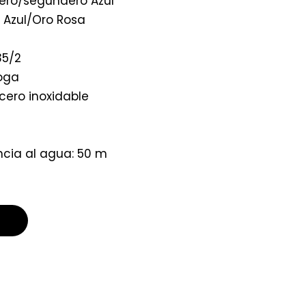
tero/segundero Azul
s Azul/Oro Rosa
35/2
loga
Acero inoxidable
ncia al agua: 50 m