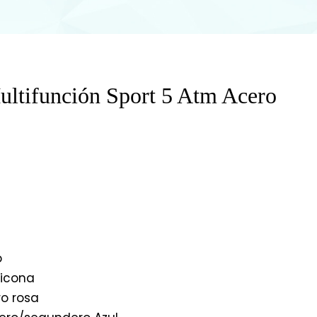
ultifunción Sport 5 Atm Acero
o
licona
ro rosa