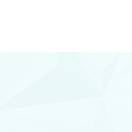
Conocenos
 Y DIAMANTES
joyería con diamantes, relojería y
plementos en Lorca