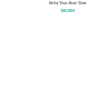
e
Reloj Tous Bear Time
125,00
€
mpresa
Navegación
· Inicio
· Tienda