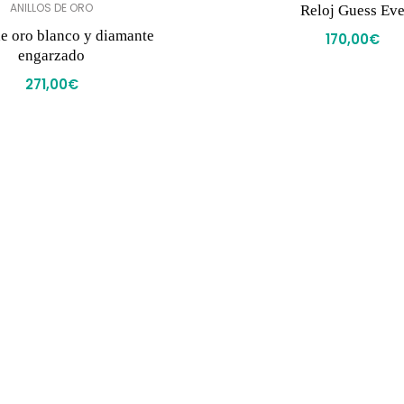
ANILLOS DE ORO
Reloj Guess Ev
de oro blanco y diamante
170,00
€
engarzado
271,00
€
Valóranos
Políticas de e
· Política de privacidad
· Aviso legal