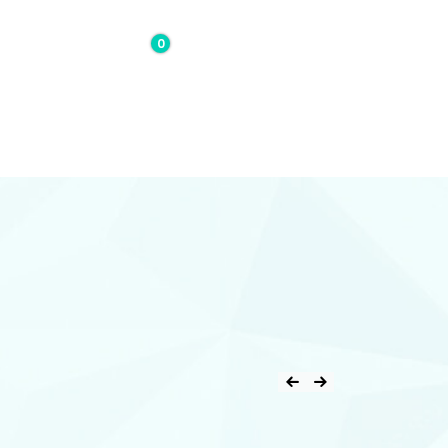
0
0,00€
Contacto