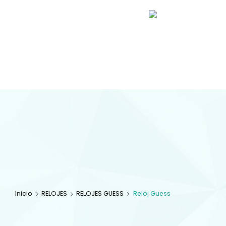
Joyas
y
Inicio
Tienda
JOYAS
Diamantes
Especialistas en 
com
Inicio
RELOJES
RELOJES GUESS
Reloj Guess