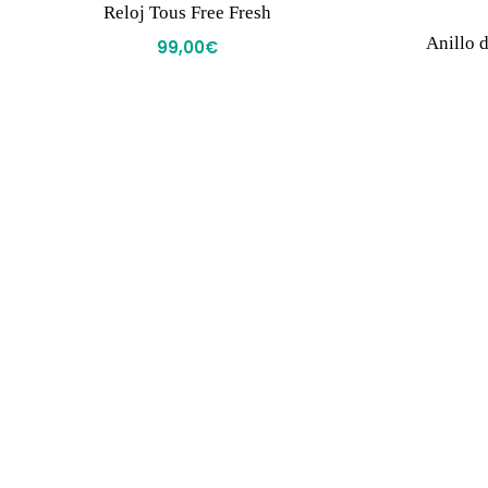
Reloj Tous Free Fresh
Anillo 
99,00
€
© Joyería Domingo Quiñonero 2024.
Todos los derechos reservados.