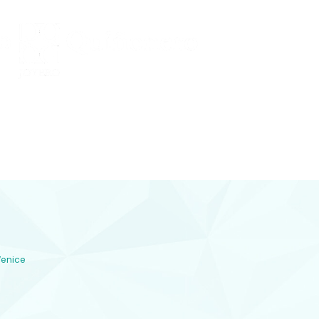
Conocenos
 Y DIAMANTES
joyería con diamantes, relojería y
plementos en Lorca
Venice