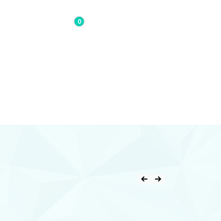
0
0,00€
Contacto