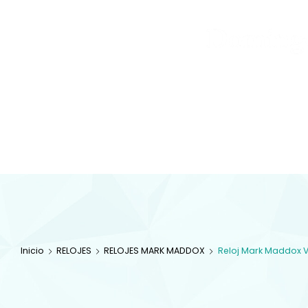
Joyas
y
Inicio
Tienda
Diamantes
JOYAS
Especialistas en 
com
Inicio
RELOJES
RELOJES MARK MADDOX
Reloj Mark Maddox 