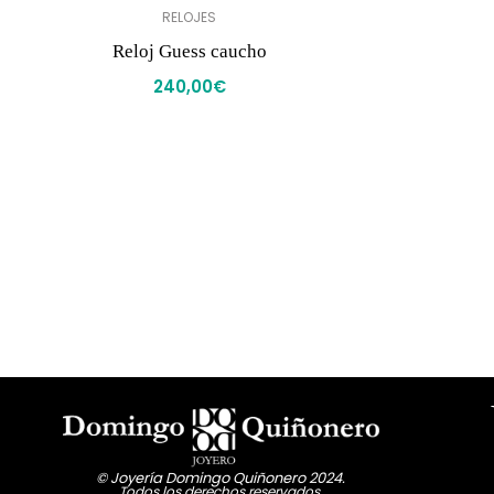
RELOJES
Reloj Guess caucho
240,00
€
© Joyería Domingo Quiñonero 2024.
Todos los derechos reservados.