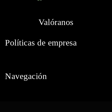
Valóranos
Políticas de empresa
· Política de privacidad
· Aviso legal
· Política de cookies
· Política de envíos
· Condiciones generales de contratación
Navegación
· Inicio
· Tienda
· Conócenos
· Contacto