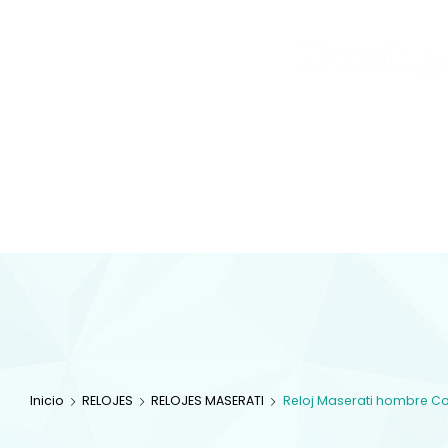
Joyas
y
Inicio
Tienda
Diamantes
JOYAS
Especialistas en 
com
Inicio
RELOJES
RELOJES MASERATI
Reloj Maserati hombre C