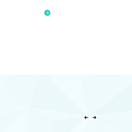
0
0,00€
Contacto