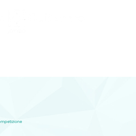
Conocenos
 Y DIAMANTES
joyería con diamantes, relojería y
plementos en Lorca
ompetizione