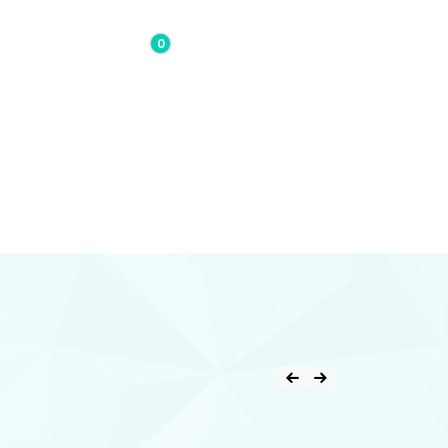
0
0,00€
Contacto