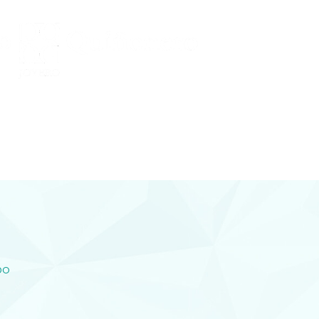
Conocenos
 Y DIAMANTES
joyería con diamantes, relojería y
plementos en Lorca
DO