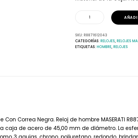
AÑADI
SKU:
R8871612043
CATEGORÍAS:
RELOJES
,
RELOJES MA
ETIQUETAS:
HOMBRE
,
RELOJES
de Con Correa Negra. Reloj de hombre MASERATI R8
una caja de acero de 45,00 mm de diámetro. La esfe
s como 3 agujas, chrono, poliuretano, redondo, brindan