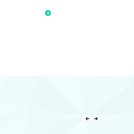
0
0,00€
Contacto