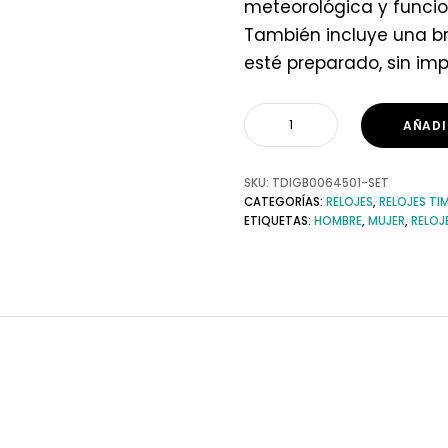
meteorológica y funcion
También incluye una br
esté preparado, sin im
AÑADI
SKU:
TDIGB0064501-SET
CATEGORÍAS:
RELOJES
,
RELOJES TI
ETIQUETAS:
HOMBRE
,
MUJER
,
RELOJ