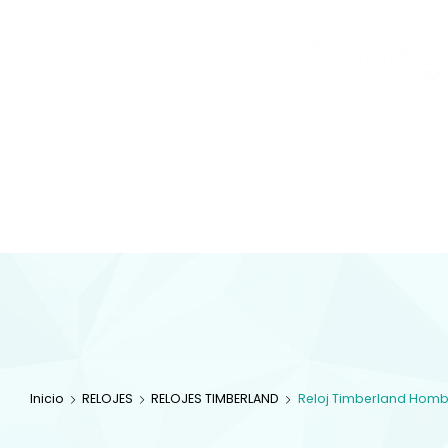
Joyas
y
Inicio
Tienda
Diamantes
JOYAS
Especialistas en 
com
Inicio
RELOJES
RELOJES TIMBERLAND
Reloj Timberland Homb