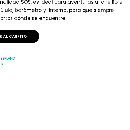
alidad SOS, es ideal para aventuras al aire libre.
újula, barómetro y linterna, para que siempre
portar dónde se encuentre.
R AL CARRITO
MBERLAND
ES