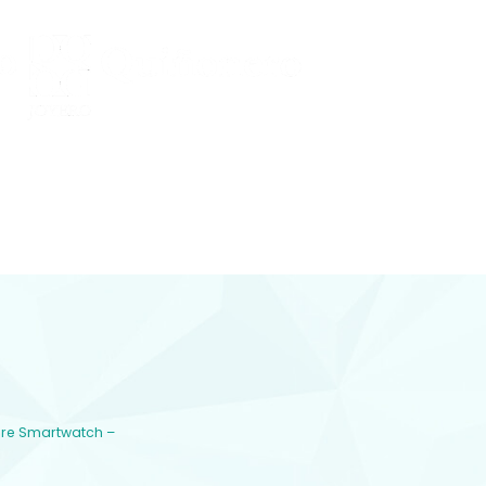
Conocenos
 Y DIAMANTES
joyería con diamantes, relojería y
plementos en Lorca
re Smartwatch –