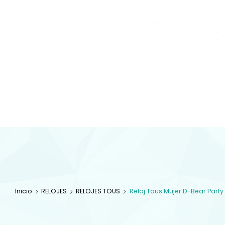
Joyas
y
Inicio
Tienda
Diamantes
JOYAS
Especialistas en 
com
Inicio
RELOJES
RELOJES TOUS
Reloj Tous Mujer D-Bear Party