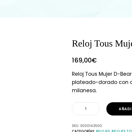
Reloj Tous Muj
169,00
€
Reloj Tous Mujer D-Bear
plateado-dorado con c
milanesa.
AÑADI
SKU:
3000143500
CATEGORÍAS:
RELOJES
,
RELOJES T