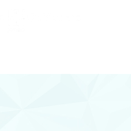
Conocenos
 Y DIAMANTES
joyería con diamantes, relojería y
plementos en Lorca