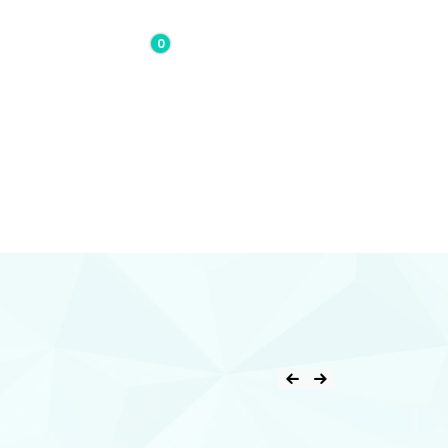
0
0,00€
Contacto