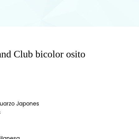
nd Club bicolor osito
uarzo Japones
s
Milanesa