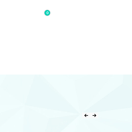
0
0,00€
Contacto