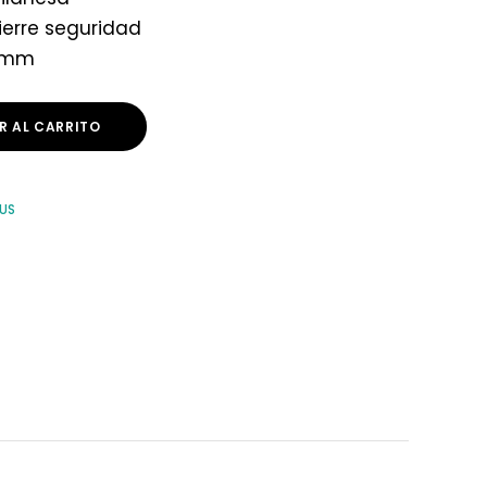
cierre seguridad
4 mm
R AL CARRITO
OUS