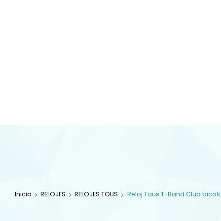
Joyas
y
Inicio
Tienda
Diamantes
JOYAS
Especialistas en 
com
Inicio
RELOJES
RELOJES TOUS
Reloj Tous T-Band Club bicolo