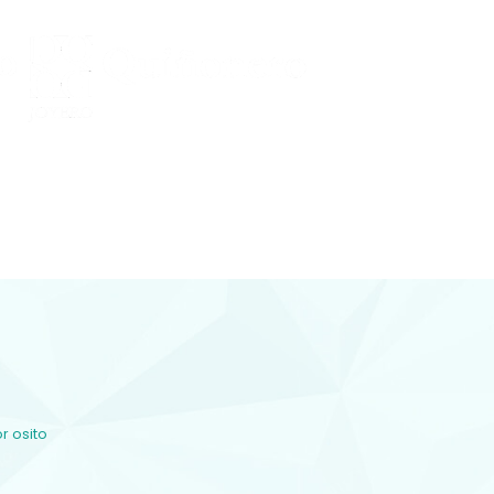
Conocenos
 Y DIAMANTES
joyería con diamantes, relojería y
plementos en Lorca
r osito