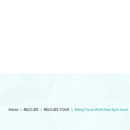
Joyas
y
Inicio
Tienda
Diamantes
JOYAS
Especialistas en 
com
Inicio
RELOJES
RELOJES TOUS
Reloj Tous Watches Epic Icon