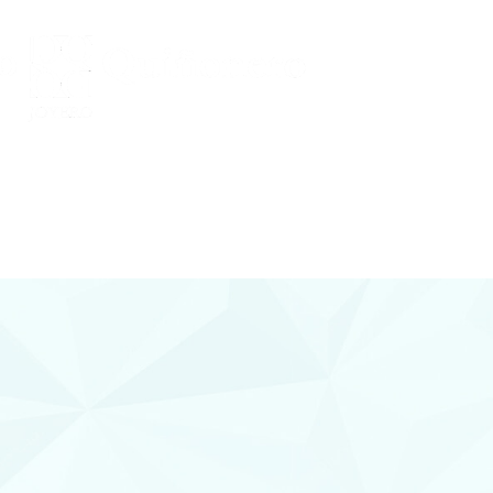
Conocenos
 Y DIAMANTES
joyería con diamantes, relojería y
plementos en Lorca