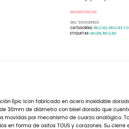
SIN EXISTENCIAS
SKU:
3000135900
CATEGORÍAS:
RELOJES
,
RELOJES T
ETIQUETAS:
MUJER
,
RELOJES
ión Epic Icon fabricado en acero inoxidable dorado
de 30mm de diámetro con bisel dorado que cuent
as movidas por mecanismo de cuarzo analógico. Todo
os en forma de ositos TOUS y corazones. Su cierre e