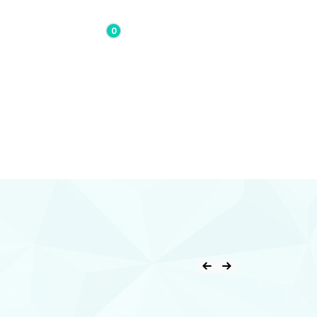
0
0,00€
Contacto