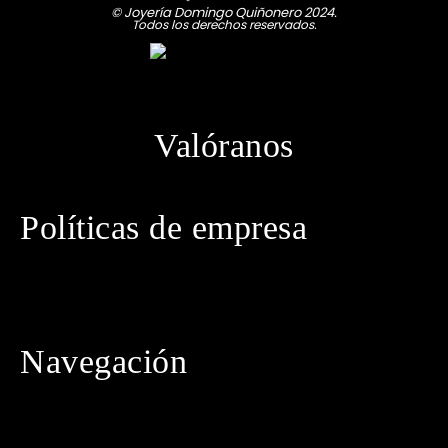
© Joyería Domingo Quiñonero 2024.
Todos los derechos reservados.
Valóranos
Políticas de empresa
· Política de privacidad
· Aviso legal
· Política de cookies
· Política de envíos
· Condiciones generales de contratación
Navegación
· Inicio
· Tienda
· Conócenos
· Contacto