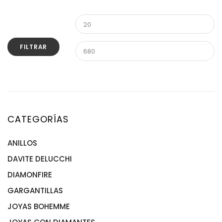
FILTRAR
CATEGORÍAS
ANILLOS
DAVITE DELUCCHI
ANILLOS ACERO
ANILLOS DE ORO
DIAMONFIRE
ANILLOS PLATA
GARGANTILLAS
JOYAS BOHEMME
GARGANTILLA ACERO
GARGANTILLAS ORO