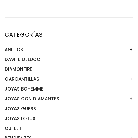
CATEGORÍAS
ANILLOS
DAVITE DELUCCHI
ANILLOS ACERO
ANILLOS DE ORO
DIAMONFIRE
ANILLOS PLATA
GARGANTILLAS
JOYAS BOHEMME
GARGANTILLA ACERO
GARGANTILLAS ORO
JOYAS CON DIAMANTES
GARGANTILLAS PLATA
JOYAS GUESS
ANILLOS CON DIAMANTES
GARGANTILLAS CON DIAMANTES
JOYAS LOTUS
PENDIENTES CON DIAMANTES
OUTLET
PULSERAS CON DIAMANTES