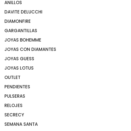
ANILLOS
DAVITE DELUCCHI
ANILLOS ACERO
ANILLOS DE ORO
DIAMONFIRE
ANILLOS PLATA
GARGANTILLAS
JOYAS BOHEMME
GARGANTILLA ACERO
GARGANTILLAS ORO
JOYAS CON DIAMANTES
GARGANTILLAS PLATA
JOYAS GUESS
ANILLOS CON DIAMANTES
GARGANTILLAS CON DIAMANTES
JOYAS LOTUS
PENDIENTES CON DIAMANTES
OUTLET
PULSERAS CON DIAMANTES
PENDIENTES
PULSERAS
PENDIENTES DE ORO
PENDIENTES DE PLATA
RELOJES
PULSERAS DE ORO
PENDIENTES GUESS
PULSERAS LOTUS ACERO
SECRECY
RELOJES FESTINA
PENDIENTES RAIVE
PULSERAS MASERATI
RELOJES GUESS
SEMANA SANTA