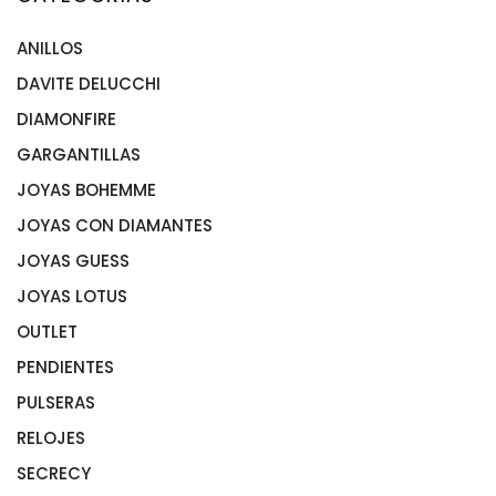
ANILLOS
DAVITE DELUCCHI
ANILLOS ACERO
ANILLOS DE ORO
DIAMONFIRE
ANILLOS PLATA
GARGANTILLAS
JOYAS BOHEMME
GARGANTILLA ACERO
GARGANTILLAS ORO
JOYAS CON DIAMANTES
GARGANTILLAS PLATA
JOYAS GUESS
ANILLOS CON DIAMANTES
GARGANTILLAS CON DIAMANTES
JOYAS LOTUS
PENDIENTES CON DIAMANTES
OUTLET
PULSERAS CON DIAMANTES
PENDIENTES
PULSERAS
PENDIENTES DE ORO
PENDIENTES DE PLATA
RELOJES
PULSERAS DE ORO
PENDIENTES GUESS
PULSERAS LOTUS ACERO
SECRECY
RELOJES FESTINA