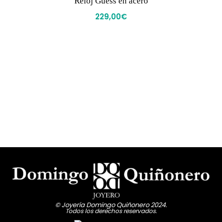
Reloj Guess en acero
229,00
€
© Joyería Domingo Quiñonero 2024.
Todos los derechos reservados.