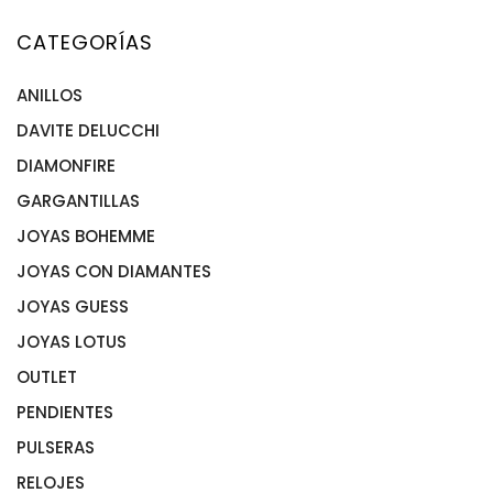
CATEGORÍAS
ANILLOS
DAVITE DELUCCHI
ANILLOS ACERO
ANILLOS DE ORO
DIAMONFIRE
ANILLOS PLATA
GARGANTILLAS
JOYAS BOHEMME
GARGANTILLA ACERO
GARGANTILLAS ORO
JOYAS CON DIAMANTES
GARGANTILLAS PLATA
JOYAS GUESS
ANILLOS CON DIAMANTES
GARGANTILLAS CON DIAMANTES
JOYAS LOTUS
PENDIENTES CON DIAMANTES
OUTLET
PULSERAS CON DIAMANTES
PENDIENTES
PULSERAS
PENDIENTES DE ORO
PENDIENTES DE PLATA
RELOJES
PULSERAS DE ORO