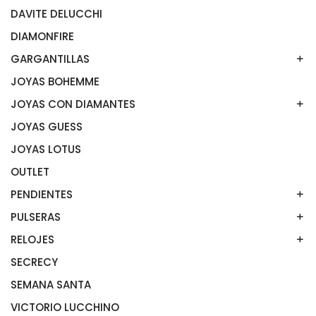
DAVITE DELUCCHI
ANILLOS ACERO
ANILLOS DE ORO
DIAMONFIRE
ANILLOS PLATA
GARGANTILLAS
JOYAS BOHEMME
GARGANTILLA ACERO
GARGANTILLAS ORO
JOYAS CON DIAMANTES
GARGANTILLAS PLATA
JOYAS GUESS
ANILLOS CON DIAMANTES
GARGANTILLAS CON DIAMANTES
JOYAS LOTUS
PENDIENTES CON DIAMANTES
OUTLET
PULSERAS CON DIAMANTES
PENDIENTES
PULSERAS
PENDIENTES DE ORO
PENDIENTES DE PLATA
RELOJES
PULSERAS DE ORO
PENDIENTES GUESS
PULSERAS LOTUS ACERO
SECRECY
RELOJES FESTINA
PENDIENTES RAIVE
PULSERAS MASERATI
RELOJES GUESS
SEMANA SANTA
PULSERAS RAIVE
RELOJES LOTUS
VICTORIO LUCCHINO