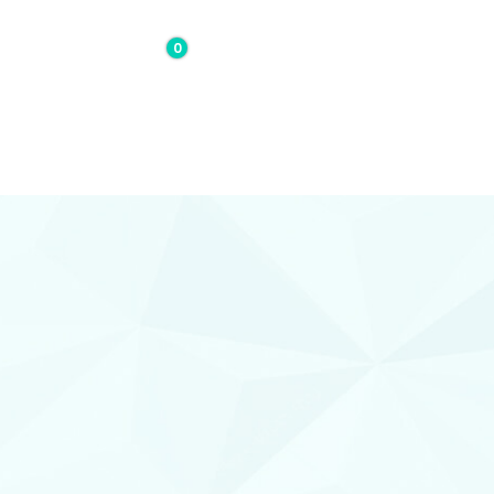
0
0,00€
Contacto