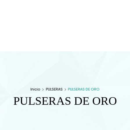
Conocenos
 Y DIAMANTES
joyería con diamantes, relojería y
plementos en Lorca
Inicio
PULSERAS
PULSERAS DE ORO
PULSERAS DE ORO