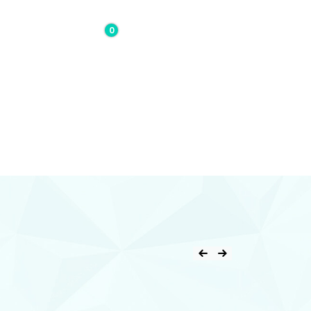
0
0,00€
Contacto