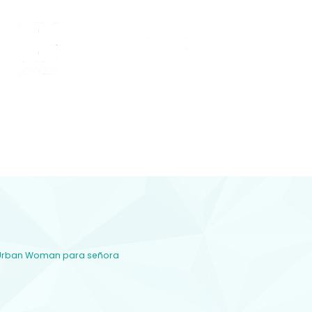
Conocenos
 Y DIAMANTES
joyería con diamantes, relojería y
plementos en Lorca
e Urban Woman para señora