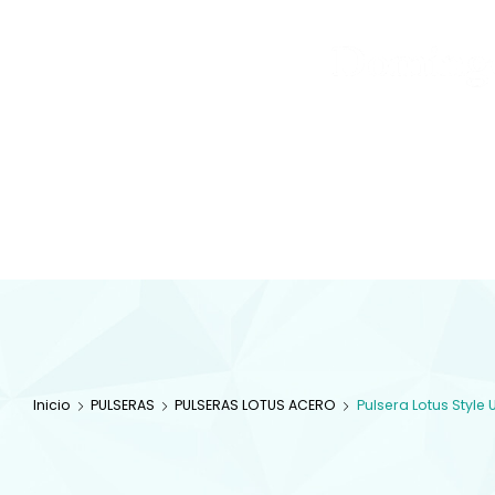
Joyas
y
Inicio
Tienda
Diamantes
JOYAS
Especialistas en 
com
Inicio
PULSERAS
PULSERAS LOTUS ACERO
Pulsera Lotus Styl