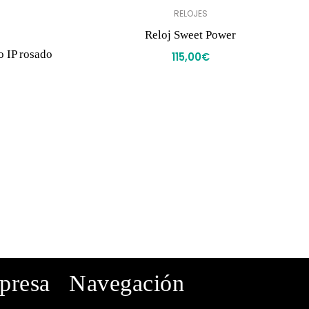
RELOJES
Reloj Sweet Power
o IP rosado
115,00
€
mpresa
Navegación
· Inicio