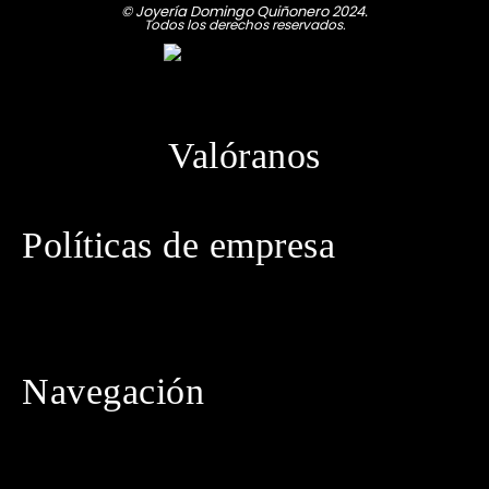
© Joyería Domingo Quiñonero 2024.
Todos los derechos reservados.
Valóranos
Políticas de empresa
· Política de privacidad
· Aviso legal
· Política de cookies
· Política de envíos
· Condiciones generales de contratación
Navegación
· Inicio
· Tienda
· Conócenos
· Contacto