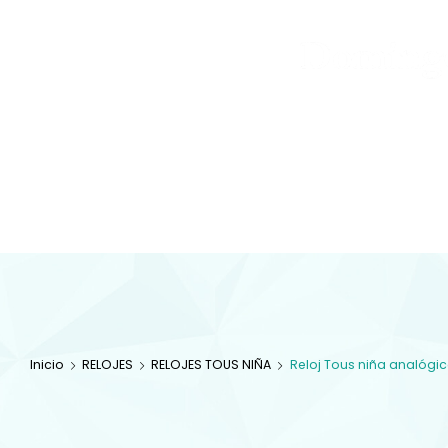
Joyas
y
Inicio
Tienda
Diamantes
JOYAS
Especialistas en 
com
Inicio
RELOJES
RELOJES TOUS NIÑA
Reloj Tous niña analógi