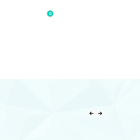
0
0,00€
Contacto