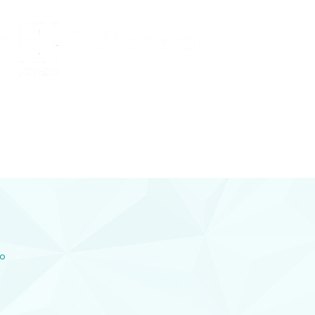
Conocenos
 Y DIAMANTES
joyería con diamantes, relojería y
plementos en Lorca
co