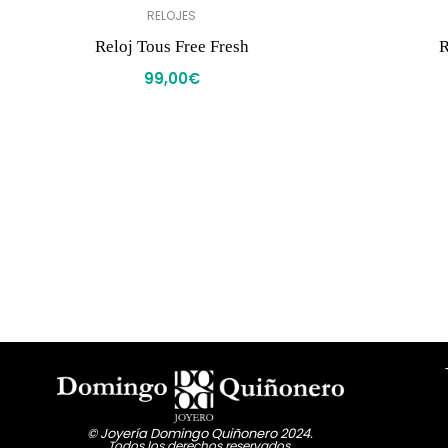
RELOJES
Reloj Tous Free Fresh
R
99,00
€
© Joyería Domingo Quiñonero 2024.
Todos los derechos reservados.