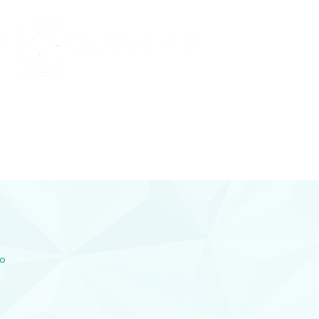
Conocenos
 Y DIAMANTES
joyería con diamantes, relojería y
plementos en Lorca
co