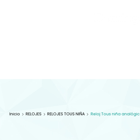
Joyas
y
Inicio
Tienda
Diamantes
JOYAS
Especialistas en 
com
Inicio
RELOJES
RELOJES TOUS NIÑA
Reloj Tous niña analógi