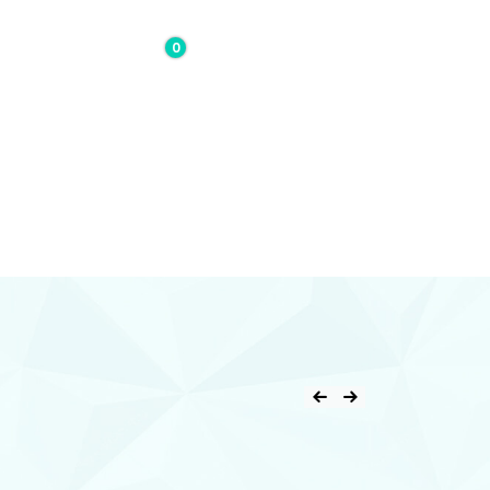
0
0,00€
Contacto