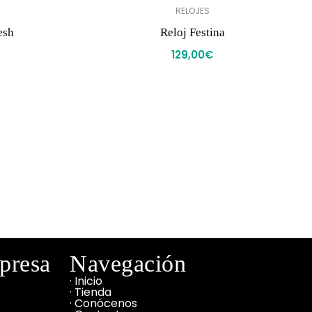
RELOJES
esh
Reloj Festina
129,00
€
mpresa
Navegación
· Inicio
· Tienda
· Conócenos