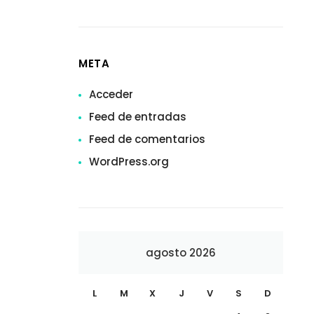
META
Acceder
Feed de entradas
Feed de comentarios
WordPress.org
agosto 2026
L
M
X
J
V
S
D