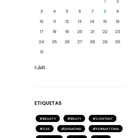
1
2
3
4
5
6
7
8
9
10
11
12
13
14
15
16
17
18
19
20
21
22
23
24
25
26
27
28
29
30
31
« Jun
ETIQUETAS
BEUATY
BEUTY
CONTENT
CSS
DIAMOND
FORMATTING