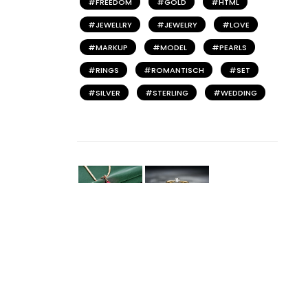
FREEDOM
GOLD
HTML
JEWELLRY
JEWELRY
LOVE
MARKUP
MODEL
PEARLS
RINGS
ROMANTISCH
SET
SILVER
STERLING
WEDDING