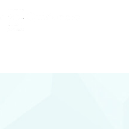
Conocenos
 Y DIAMANTES
joyería con diamantes, relojería y
plementos en Lorca