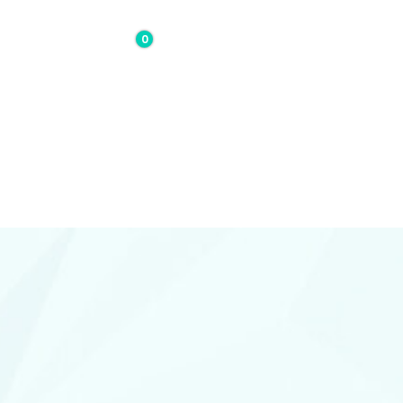
0
0,00€
Contacto