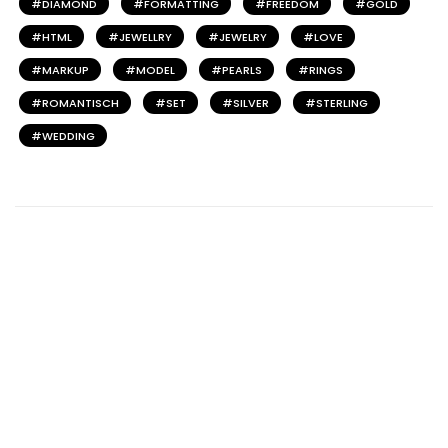
DIAMOND
FORMATTING
FREEDOM
GOLD
HTML
JEWELLRY
JEWELRY
LOVE
MARKUP
MODEL
PEARLS
RINGS
ROMANTISCH
SET
SILVER
STERLING
WEDDING