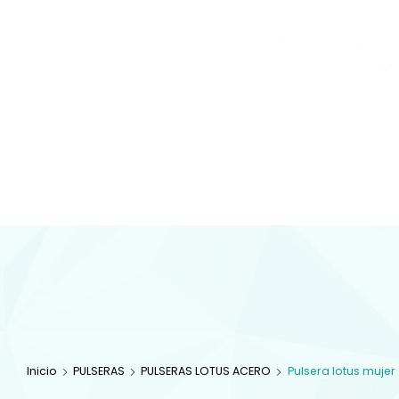
Joyas
y
Inicio
Tienda
Diamantes
JOYAS
Especialistas en 
com
Inicio
PULSERAS
PULSERAS LOTUS ACERO
Pulsera lotus mujer