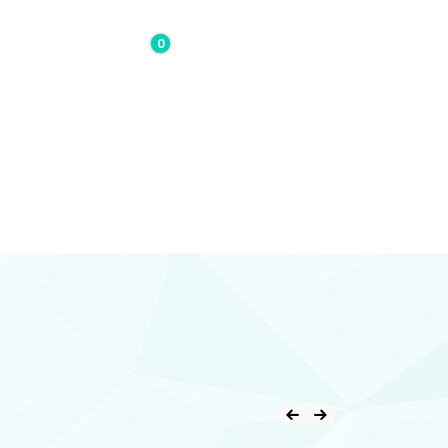
0
0,00€
Contacto