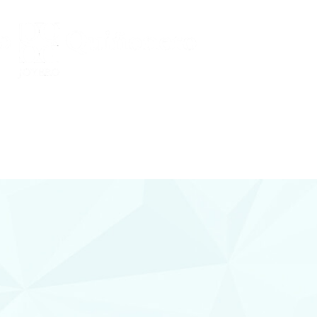
Conocenos
 Y DIAMANTES
joyería con diamantes, relojería y
plementos en Lorca